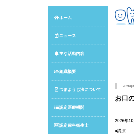
ホーム
ニュース
主な活動内容
組織概要
2026年
つまようじ法について
お口
認定医療機関
2026年
認定歯科衛生士
●講演