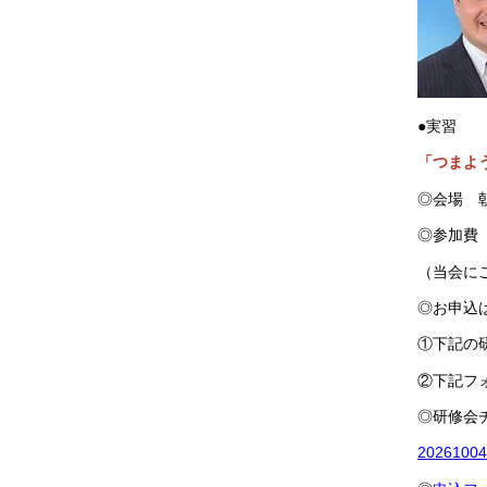
●実習
「つまよ
◎会場 朝
◎参加費 
（当会に
◎お申込
①下記の
②下記フ
◎研修会
202610