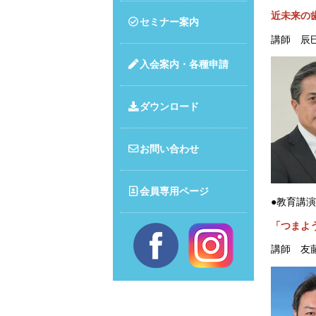
近未来の
セミナー案内
講師 辰
入会案内・各種申請
ダウンロード
お問い合わせ
会員専用ページ
●教育講演
「つまよ
講師 友